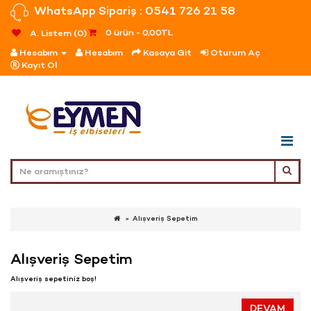
WhatsApp Sipariş : 0541 726 21 58
0 ürün - 0,00TL
A. Listem (0)
Hesabım
Hesabım
Kasaya Git
Oturum Aç
Kayıt Ol
Alışveriş Sepetim
Alışveriş Sepetim
Alışveriş sepetiniz boş!
DEVAM