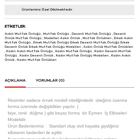
Ürünlerimiz Özel Dikilmektedir
ETIKETLER:
Askılı Mutfak Önlüğü
,
Mutfak Önlüğü
,
Desenli Mutfak Önlüğü
,
Desenli
Önlük Mutfak Önlüğü
,
Modelleri Askılı Önlük
,
Mutfak Önlükleri
,
Erkek Askılı
Mutfak Önlüğü
,
Erkek Mutfak Önlüğü Erkek Desenli Mutfak Önlüğü Erkek
Desenli Önlük Erkek Mutfak Önlüğü Modelleri
,
Askılı Önlük Mutfak Önlükleri
,
Kadın Askılı Mutfak Önlüğü
,
Kadın Mutfak Önlüğü
,
Kadın Desenli Mutfak
Önlüğü
,
Kadın Desenli Önlük
,
Kadın Mutfak Önlüğü Modelleri
,
Kadın Askılı
Önlük
,
Kadın Mutfak Önlükleri
AÇIKLAMA
YORUMLAR (0)
Resimler sadece örnek modell niteliğindedir. isteğiniz üzerine
forma üzerinde değişiklikler yapılır. (
biye, renk düğme ) gibi.beyaz forma bir Eymen İş Elbiseleri
Modelidir.
Ürün Bedenlerimiz : Standart olup sivil hayatta giydiğiniz
elbisenin bedenleri ile eşittir.