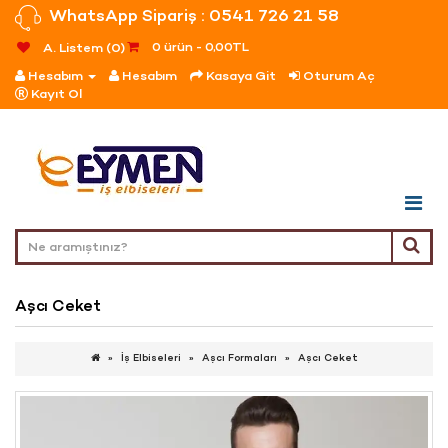
WhatsApp Sipariş : 0541 726 21 58
0 ürün - 0,00TL
A. Listem (0)
Hesabım
Hesabım
Kasaya Git
Oturum Aç
Kayıt Ol
Aşcı Ceket
İş Elbiseleri
Aşcı Formaları
Aşcı Ceket