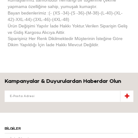
Kumaşlarımız sanforludur herhangi bir tüğlenme çekme
yapmama özelliğine sahip, yumuşak kumaştır.
Bayan bedenlerimiz :(- (XS -34)-(S -36)-(M-38)-(L-40)-(XL-
42)-XXL-44)-(3XL-46)-(4XL-48)
Ürün Değişimi Yapılır İade Hakkı Yoktur.Verilen Siparişin Geliş
ve Gidiş Kargosu Alıcıya Aittir.
Siparişiniz Her Renk Dikilmektedir Müşterinin İsteğine Göre
Dikim Yapıldığı İçin İade Hakkı Mevcut Değildir.
Kampanyalar & Duyurulardan Haberdar Olun
BILGILER