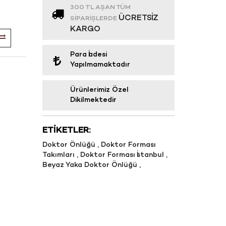
300 TL AŞAN TÜM
ÜCRETSIZ
SIPARIŞLERDE
KARGO
Para İadesi
Yapılmamaktadır
Ürünlerimiz Özel
Dikilmektedir
ETIKETLER:
Doktor Önlüğü
,
Doktor Forması
Takımları
,
Doktor Forması İstanbul
,
Beyaz Yaka Doktor Önlüğü
,