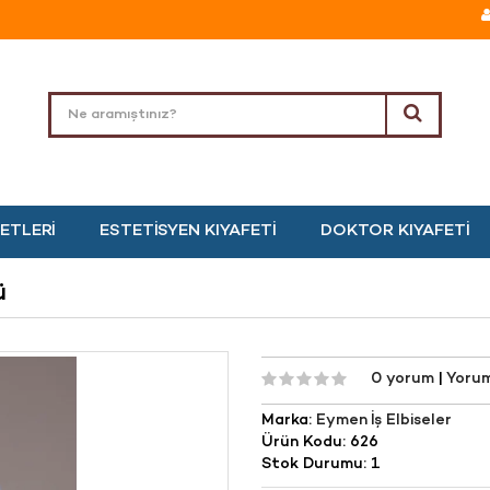
ETLERI
ESTETISYEN KIYAFETI
DOKTOR KIYAFETI
ü
0 yorum
|
Yoru
Marka:
Eymen İş Elbiseler
Ürün Kodu: 626
Stok Durumu: 1