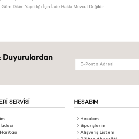
e Göre Dikim Yapıldığı İçin İade Hakkı Mevcut Değildir.
 Duyurulardan
RI SERVISI
HESABIM
şim
Hesabım
 İadesi
Siparişlerim
 Haritası
Alışveriş Listem