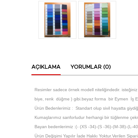
AÇIKLAMA
YORUMLAR (0)
Resimler sadece örnek modell niteliğindedir. isteğiniz 
biye, renk düğme ) gibi.beyaz forma bir Eymen İş Elb
Ürün Bedenlerimiz : Standart olup sivil hayatta giydiğin
Kumaşlarımız sanforludur herhangi bir tüğlenme çe
Bayan bedenlerimiz :(- (XS -34)-(S -36)-(M-38)-(L-
Ürün Değişimi Yapılır İade Hakkı Yoktur.Verilen Sipariş