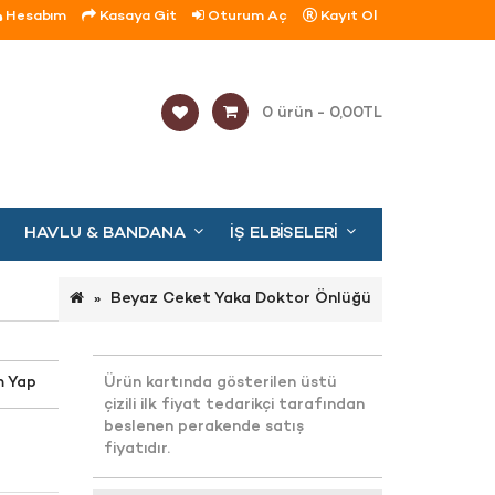
Hesabım
Kasaya Git
Oturum Aç
Kayıt Ol
0 ürün - 0,00TL
HAVLU & BANDANA
İŞ ELBISELERI
Beyaz Ceket Yaka Doktor Önlüğü
m Yap
Ürün kartında gösterilen üstü
çizili ilk fiyat tedarikçi tarafından
beslenen perakende satış
fiyatıdır.