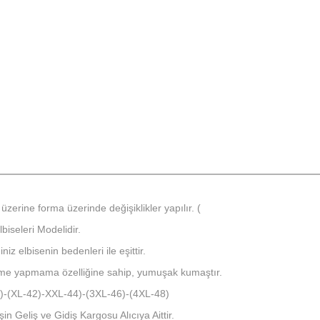
üzerine forma üzerinde değişiklikler yapılır. (
iseleri Modelidir.
iz elbisenin bedenleri ile eşittir.
kme yapmama özelliğine sahip, yumuşak kumaştır.
40)-(XL-42)-XXL-44)-(3XL-46)-(4XL-48)
in Geliş ve Gidiş Kargosu Alıcıya Aittir.