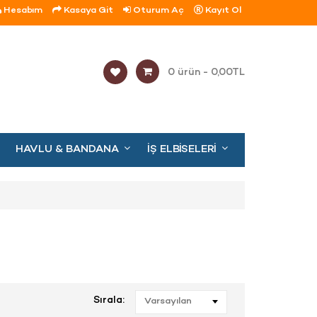
Hesabım
Kasaya Git
Oturum Aç
Kayıt Ol
0 ürün - 0,00TL
HAVLU & BANDANA
İŞ ELBISELERI
Sırala:
Varsayılan