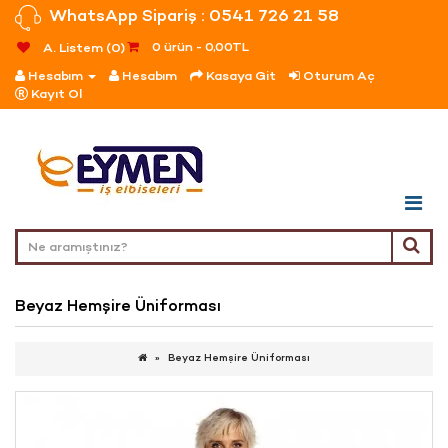
WhatsApp Sipariş : 0541 726 21 58
0 ürün - 0,00TL
A. Listem (0)
Hesabım
Hesabım
Kasaya Git
Oturum Aç
Kayıt Ol
Beyaz Hemşire Üniforması
Beyaz Hemşire Üniforması