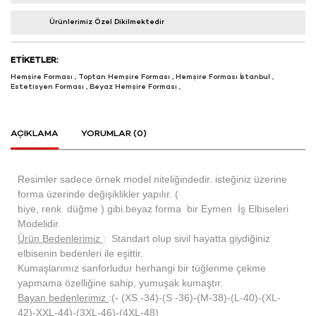
Ürünlerimiz Özel Dikilmektedir
ETIKETLER:
Hemşire Forması
,
Toptan Hemşire Forması
,
Hemşire Forması İstanbul
,
Estetisyen Forması
,
Beyaz Hemşire Forması
,
AÇIKLAMA
YORUMLAR (0)
Resimler sadece örnek model niteliğindedir. isteğiniz üzerine
forma üzerinde değişiklikler yapılır. (
biye, renk düğme ) gibi.beyaz forma bir Eymen İş Elbiseleri
Modelidir.
Ürün Bedenlerimiz
: Standart olup sivil hayatta giydiğiniz
elbisenin bedenleri ile eşittir.
Kumaşlarımız sanforludur herhangi bir tüğlenme çekme
yapmama özelliğine sahip, yumuşak kumaştır.
Bayan bedenlerimiz
:(- (XS -34)-(S -36)-(M-38)-(L-40)-(XL-
42)-XXL-44)-(3XL-46)-(4XL-48)