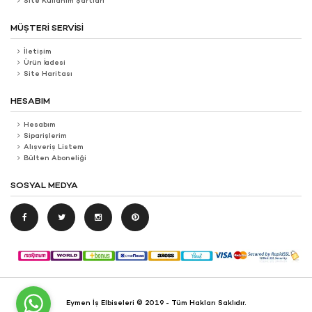
Site Kullanım Şartları
MÜŞTERI SERVISI
İletişim
Ürün İadesi
Site Haritası
HESABIM
Hesabım
Siparişlerim
Alışveriş Listem
Bülten Aboneliği
SOSYAL MEDYA
Eymen İş Elbiseleri © 2019 - Tüm Hakları Saklıdır.