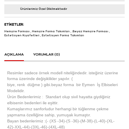
Ürünlerimiz Özel Dikilmektedir
ETIKETLER:
Hemşire Forması
,
Hemşire Forma Takımları
,
.Beyaz Hemşire Forması
,
Estetisyen Kıyafetleri
,
Estetisyen Forma Takımları
AÇIKLAMA
YORUMLAR (0)
Resimler sadece örnek modell niteliğindedir. isteğiniz üzerine
forma üzerinde değişiklikler yapılır. (
biye, renk düğme ) gibi.beyaz forma bir Eymen İş Elbiseleri
Modelidir.
Ürün Bedenlerimiz : Standart olup sivil hayatta giydiğiniz
elbisenin bedenleri ile eşittir.
Kumaşlarımız sanforludur herhangi bir tüğlenme çekme
yapmama özelliğine sahip, yumuşak kumaştır.
Bayan bedenlerimiz :(- (XS -34)-(S -36)-(M-38)-(L-40)-(XL-
42)-XXL-44)-(3XL-46)-(4XL-48)