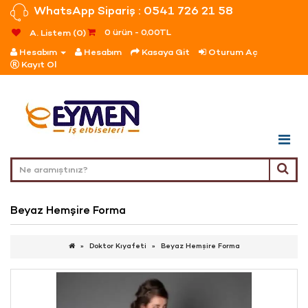
WhatsApp Sipariş : 0541 726 21 58
0 ürün - 0,00TL
A. Listem (0)
Hesabım
Hesabım
Kasaya Git
Oturum Aç
Kayıt Ol
Beyaz Hemşire Forma
Doktor Kıyafeti
Beyaz Hemşire Forma