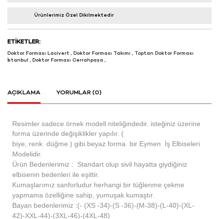
Ürünlerimiz Özel Dikilmektedir
ETIKETLER:
Doktor Forması Lacivert
,
Doktor Forması Takımı
,
Toptan Doktor Forması
İstanbul
,
Doktor Forması Cerrahpaşa
,
AÇIKLAMA
YORUMLAR (0)
Resimler sadece örnek modell niteliğindedir. isteğiniz üzerine
forma üzerinde değişiklikler yapılır. (
biye, renk düğme ) gibi.beyaz forma bir Eymen İş Elbiseleri
Modelidir.
Ürün Bedenlerimiz : Standart olup sivil hayatta giydiğiniz
elbisenin bedenleri ile eşittir.
Kumaşlarımız sanforludur herhangi bir tüğlenme çekme
yapmama özelliğine sahip, yumuşak kumaştır.
Bayan bedenlerimiz :(- (XS -34)-(S -36)-(M-38)-(L-40)-(XL-
42)-XXL-44)-(3XL-46)-(4XL-48)