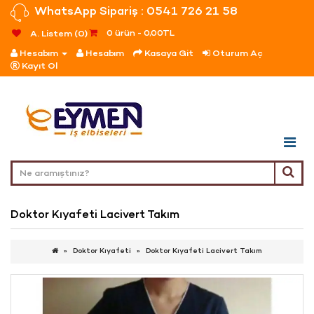
WhatsApp Sipariş : 0541 726 21 58
0 ürün - 0,00TL
A. Listem (0)
Hesabım
Hesabım
Kasaya Git
Oturum Aç
Kayıt Ol
Doktor Kıyafeti Lacivert Takım
Doktor Kıyafeti
Doktor Kıyafeti Lacivert Takım