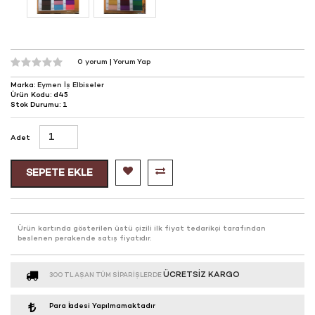
0 yorum
|
Yorum Yap
Marka:
Eymen İş Elbiseler
Ürün Kodu: d45
Stok Durumu: 1
Adet
SEPETE EKLE
Ürün kartında gösterilen üstü çizili ilk fiyat tedarikçi tarafından
beslenen perakende satış fiyatıdır.
ÜCRETSIZ KARGO
300 TL AŞAN TÜM SIPARIŞLERDE
Para İadesi Yapılmamaktadır