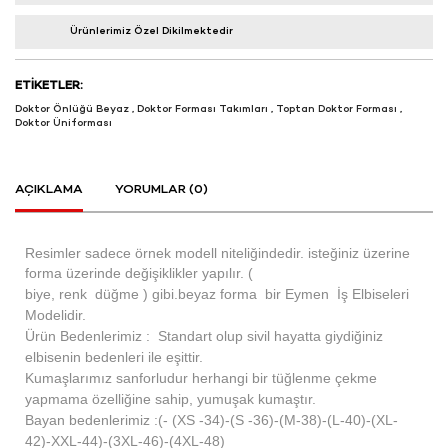
Ürünlerimiz Özel Dikilmektedir
ETIKETLER:
Doktor Önlüğü Beyaz
,
Doktor Forması Takımları
,
Toptan Doktor Forması
,
Doktor Üniforması
AÇIKLAMA
YORUMLAR (0)
Resimler sadece örnek modell niteliğindedir. isteğiniz üzerine
forma üzerinde değişiklikler yapılır. (
biye, renk düğme ) gibi.beyaz forma bir Eymen İş Elbiseleri
Modelidir.
Ürün Bedenlerimiz : Standart olup sivil hayatta giydiğiniz
elbisenin bedenleri ile eşittir.
Kumaşlarımız sanforludur herhangi bir tüğlenme çekme
yapmama özelliğine sahip, yumuşak kumaştır.
Bayan bedenlerimiz :(- (XS -34)-(S -36)-(M-38)-(L-40)-(XL-
42)-XXL-44)-(3XL-46)-(4XL-48)