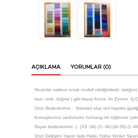
AÇIKLAMA
YORUMLAR (0)
Resimler sadece örnek modell niteliğindedir. isteğiniz 
biye, renk düğme ) gibi.beyaz forma bir Eymen İş Elb
Ürün Bedenlerimiz : Standart olup sivil hayatta giydiğin
Kumaşlarımız sanforludur herhangi bir tüğlenme çe
Bayan bedenlerimiz :(- (XS -34)-(S -36)-(M-38)-(L-
Ürün Değişimi Yapılır İade Hakkı Yoktur.Verilen Sipariş