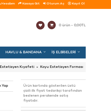
Hesabım
Kasaya Git
Oturum Aç
Kayıt Ol
0 ürün - 0,00TL
HAVLU & BANDANA
İŞ ELBISELERI
Estetisyen Kıyafeti
Koyu Estetisyen Forması
m Yap
Ürün kartında gösterilen üstü
çizili ilk fiyat tedarikçi tarafından
beslenen perakende satış
fiyatıdır.