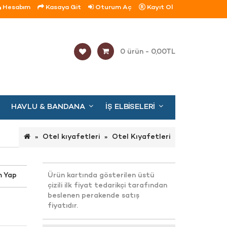
Hesabım
Kasaya Git
Oturum Aç
Kayıt Ol
0 ürün - 0,00TL
HAVLU & BANDANA
İŞ ELBISELERI
Otel kıyafetleri
Otel Kıyafetleri
m Yap
Ürün kartında gösterilen üstü
çizili ilk fiyat tedarikçi tarafından
beslenen perakende satış
fiyatıdır.