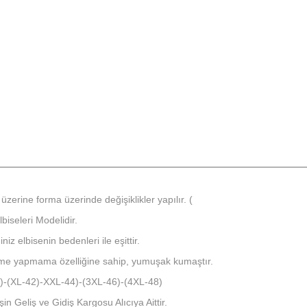
üzerine forma üzerinde değişiklikler yapılır. (
iseleri Modelidir.
iz elbisenin bedenleri ile eşittir.
kme yapmama özelliğine sahip, yumuşak kumaştır.
40)-(XL-42)-XXL-44)-(3XL-46)-(4XL-48)
in Geliş ve Gidiş Kargosu Alıcıya Aittir.