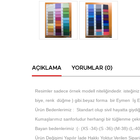
AÇIKLAMA
YORUMLAR (0)
Resimler sadece örnek modell niteliğindedir. isteğiniz 
biye, renk düğme ) gibi.beyaz forma bir Eymen İş Elb
Ürün Bedenlerimiz : Standart olup sivil hayatta giydiğin
Kumaşlarımız sanforludur herhangi bir tüğlenme çe
Bayan bedenlerimiz :(- (XS -34)-(S -36)-(M-38)-(L-
Ürün Değişimi Yapılır İade Hakkı Yoktur.Verilen Sipariş