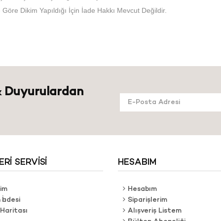
e Göre Dikim Yapıldığı İçin İade Hakkı Mevcut Değildir.
 Duyurulardan
RI SERVISI
HESABIM
şim
Hesabım
 İadesi
Siparişlerim
 Haritası
Alışveriş Listem