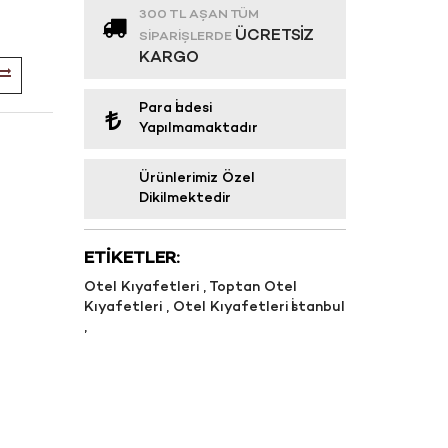
300 TL AŞAN TÜM
ÜCRETSIZ
SIPARIŞLERDE
KARGO
Para İadesi
Yapılmamaktadır
Ürünlerimiz Özel
Dikilmektedir
ETIKETLER:
Otel Kıyafetleri
,
Toptan Otel
Kıyafetleri
,
Otel Kıyafetleri İstanbul
,