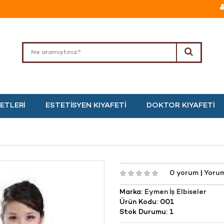
ETLERI
ESTETISYEN KIYAFETI
DOKTOR KIYAFETI
0 yorum
|
Yoru
Marka:
Eymen İş Elbiseler
Ürün Kodu: 001
Stok Durumu: 1